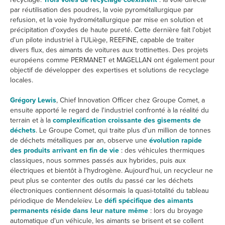
par réutilisation des poudres, la voie pyrométallurgique par
refusion, et la voie hydrométallurgique par mise en solution et
précipitation d'oxydes de haute pureté. Cette dernière fait l'objet
d'un pilote industriel à l'ULiège, REEFINE, capable de traiter
divers flux, des aimants de voitures aux trottinettes. Des projets
européens comme PERMANET et MAGELLAN ont également pour
objectif de développer des expertises et solutions de recyclage
locales.
Grégory Lewis
, Chief Innovation Officer chez Groupe Comet, a
ensuite apporté le regard de l'industriel confronté à la réalité du
terrain et à la
complexification croissante des gisements de
déchets
. Le Groupe Comet, qui traite plus d'un million de tonnes
de déchets métalliques par an, observe une
évolution rapide
des produits arrivant en fin de vie
: des véhicules thermiques
classiques, nous sommes passés aux hybrides, puis aux
électriques et bientôt à l'hydrogène. Aujourd'hui, un recycleur ne
peut plus se contenter des outils du passé car les déchets
électroniques contiennent désormais la quasi-totalité du tableau
périodique de Mendeleïev. Le
défi spécifique des aimants
permanents réside dans leur nature même
: lors du broyage
automatique d'un véhicule, les aimants se brisent et se collent