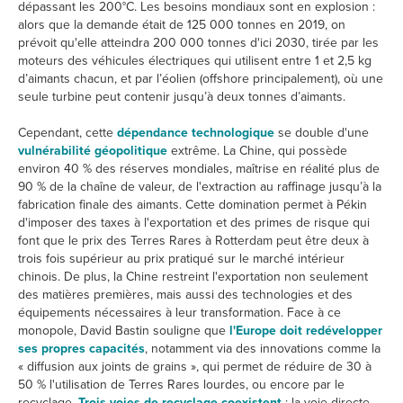
dépassant les 200°C. Les besoins mondiaux sont en explosion :
alors que la demande était de 125 000 tonnes en 2019, on
prévoit qu'elle atteindra 200 000 tonnes d'ici 2030, tirée par les
moteurs des véhicules électriques qui utilisent entre 1 et 2,5 kg
d’aimants chacun, et par l’éolien (offshore principalement), où une
seule turbine peut contenir jusqu’à deux tonnes d’aimants.
Cependant, cette
dépendance technologique
se double d'une
vulnérabilité géopolitique
extrême. La Chine, qui possède
environ 40 % des réserves mondiales, maîtrise en réalité plus de
90 % de la chaîne de valeur, de l'extraction au raffinage jusqu’à la
fabrication finale des aimants. Cette domination permet à Pékin
d'imposer des taxes à l'exportation et des primes de risque qui
font que le prix des Terres Rares à Rotterdam peut être deux à
trois fois supérieur au prix pratiqué sur le marché intérieur
chinois. De plus, la Chine restreint l'exportation non seulement
des matières premières, mais aussi des technologies et des
équipements nécessaires à leur transformation. Face à ce
monopole, David Bastin souligne que
l'Europe doit redévelopper
ses propres capacités
, notamment via des innovations comme la
« diffusion aux joints de grains », qui permet de réduire de 30 à
50 % l'utilisation de Terres Rares lourdes, ou encore par le
recyclage.
Trois voies de recyclage coexistent
: la voie directe