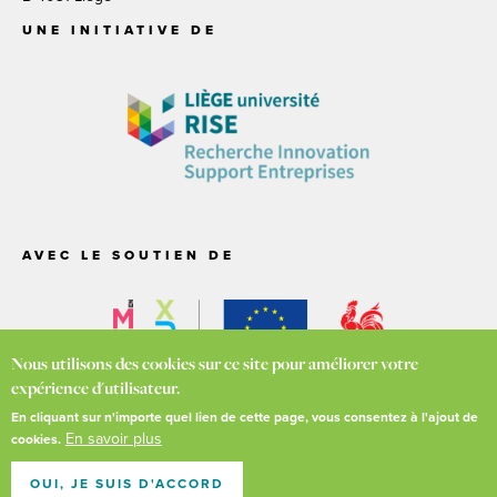
UNE INITIATIVE DE
AVEC LE SOUTIEN DE
Nous utilisons des cookies sur ce site pour améliorer votre
expérience d'utilisateur.
En cliquant sur n'importe quel lien de cette page, vous consentez à l'ajout de
En savoir plus
cookies.
© Liège Créative -
Vie privée
-
Cookies
-
Conditions générales
Pour l'environnement, merci d'éviter d'imprimer ces pages si ce
OUI, JE SUIS D'ACCORD