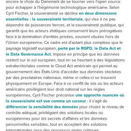
encore le choix du Danemark de se tourner vers l'open source
pour échapper à l'hégémonie technologique américaine. Selon
Cyril Fischer, la souveraineté se décline
en deux dimensions
essentielles : la souveraineté territoriale
, qui vise à ne pas
dépendre de puissances tierces, et la souveraineté publique, qui
garantit que les acteurs étatiques conservent leurs prérogatives
face à la domination d'entités privées, souvent situées hors de
l'Union européenne. Ce cadre est d'autant plus complexe que le
paysage législatif européen,
porté par le RGPD, le Data Act et
le Data Governance Act
, impose en principe que les données
restent sur le sol européen, tout en se heurtant à des législations
extraterritoriales comme le Cloud Act américain qui permet au
gouvernement des États-Unis d'accéder aux données stockées
par des prestataires nationaux, même si celles-ci se trouvent
physiquement en Europe. Face à ce conflit de lois où les acteurs
américains privilégient leur droit national sur les règles
européennes, Cyril Fischer préconise
une approche nuancée où
la souveraineté est vue comme un curseur
: il s'agit de
différencier la sensibilité des données
pour choisir le niveau de
contrôle adéquat, privilégiant des solutions locales ou
européennes pour les secrets d'affaires et les données
personnelles sensibles, tout en acceptant des solutions
internationales pour des processus moins critiques.