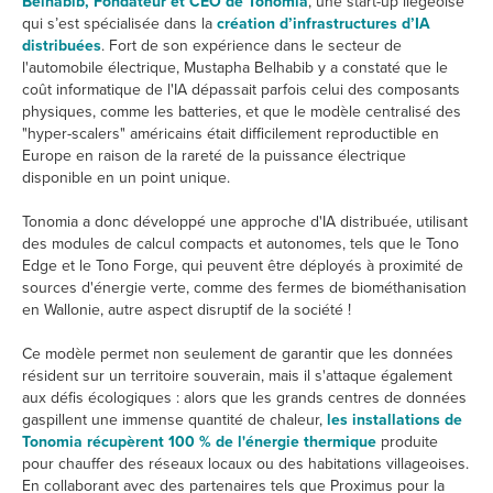
Belhabib, Fondateur et CEO de Tonomia
, une start-up liégeoise
qui s’est spécialisée dans la
création d’infrastructures d’IA
distribuées
. Fort de son expérience dans le secteur de
l'automobile électrique, Mustapha Belhabib y a constaté que le
coût informatique de l'IA dépassait parfois celui des composants
physiques, comme les batteries, et que le modèle centralisé des
"hyper-scalers" américains était difficilement reproductible en
Europe en raison de la rareté de la puissance électrique
disponible en un point unique.
Tonomia a donc développé une approche d'IA distribuée, utilisant
des modules de calcul compacts et autonomes, tels que le Tono
Edge et le Tono Forge, qui peuvent être déployés à proximité de
sources d'énergie verte, comme des fermes de biométhanisation
en Wallonie, autre aspect disruptif de la société !
Ce modèle permet non seulement de garantir que les données
résident sur un territoire souverain, mais il s'attaque également
aux défis écologiques : alors que les grands centres de données
gaspillent une immense quantité de chaleur,
les installations de
Tonomia récupèrent 100 % de l'énergie thermique
produite
pour chauffer des réseaux locaux ou des habitations villageoises.
En collaborant avec des partenaires tels que Proximus pour la