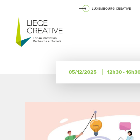
Aller
LUXEMBOURG CREATIVE
au
Navigation
contenu
principal
principale
05/12/2025
12h30 - 16h3