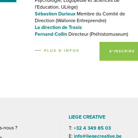
Psychologie, Logopédie et Sciences de
l'Education, ULiège)
Sébastien Durieux
Membre du Comité de
Direction (Wallonie Entreprendre)
La direction de Trasis
Fernand Collin
Directeur (Préhistomuseum)
PLUS D'INFOS
S'INSCRIRE
S
LIEGE CREATIVE
s-nous ?
T:
+32 4 349 85 03
E:
info@liegecreative.be
es