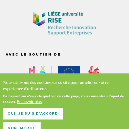
AVEC LE SOUTIEN DE
Nous utilisons des cookies sur ce site pour améliorer votre
expérience d'utilisateur.
En cliquant sur n'importe quel lien de cette page, vous consentez à l'ajout de
En savoir plus
cookies.
© Liège Créative -
Vie privée
-
Cookies
-
Conditions générales
Pour l'environnement, merci d'éviter d'imprimer ces pages si ce
OUI, JE SUIS D'ACCORD
n'est pas nécessaire
NON, MERCI.