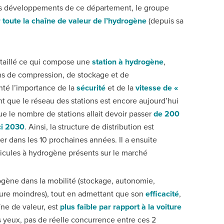
les développements de ce département, le groupe
r toute la chaîne de valeur de l’hydrogène
(depuis sa
détaillé ce qui compose une
station à hydrogène
,
ns de compression, de stockage et de
nté l’importance de la
sécurité
et de la
vitesse de «
nt que le réseau des stations est encore aujourd’hui
ue le nombre de stations allait devoir passer
de 200
ci 2030
. Ainsi, la structure de distribution est
r dans les 10 prochaines années. Il a ensuite
cules à hydrogène présents sur le marché
rogène dans la mobilité (stockage, autonomie,
cture moindres), tout en admettant que son
efficacité
,
îne de valeur, est
plus faible par rapport à la voiture
es yeux, pas de réelle concurrence entre ces 2