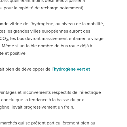
s classiques étant moins destinées à passer à
is, pour la rapidité de recharge notamment).
ande vitrine de l’hydrogène, au niveau de la mobilité,
outes les grandes villes européennes auront des
 CO
, les bus devront massivement entamer le virage
2
. Même si un faible nombre de bus roule déjà à
te et positive.
sait bien de développer de l’
hydrogène vert et
avantages et inconvénients respectifs de l’électrique
a conclu que la tendance à la baisse du prix
gène, levait progressivement un frein.
e marchés qui se prêtent particulièrement bien au