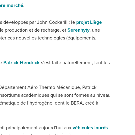
pre marché
.
ts développés par John Cockerill : le
projet Liège
 de production et de recharge, et
Serenhyty
, une
ester ces nouvelles technologies (équipements,
.
de
Patrick Hendrick
s’est faite naturellement, tant les
u Département Aéro Thermo Mécanique, Patrick
onsortiums académiques qui se sont formés au niveau
blématique de l’hydrogène, dont le BERA, créé à
ssait principalement aujourd’hui aux
véhicules lourds