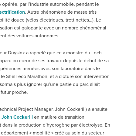
e opérée, par l’industrie automobile, pendant le
ectrification
. Autre phénomène de masse très
bilité douce (vélos électriques, trottinettes…). Le
alisation est galopante avec un nombre phénoménal
ent des voitures autonomes.
seur Duysinx a rappelé que ce « monstre du Loch
éapparu au cœur de ses travaux depuis le début de sa
 expériences menées avec son laboratoire dans le
 le Shell-eco Marathon, et a clôturé son intervention
sormais plus ignorer qu’une partie du parc allait
 futur proche.
Technical Project Manager, John Cockerill) a ensuite
e John Cockerill
en matière de transition
 dans la production d’hydrogène par électrolyse. En
département « mobilité » créé au sein du secteur