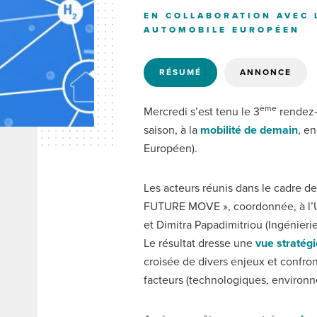
EN COLLABORATION AVEC 
AUTOMOBILE EUROPÉEN
RÉSUMÉ
ANNONCE
(ONGLET
ACTIF)
ème
Mercredi s’est tenu le 3
rendez-
saison, à la
mobilité de demain
, e
Européen).
Les acteurs réunis dans le cadre de 
FUTURE MOVE », coordonnée, à l’Un
et Dimitra Papadimitriou (Ingénieri
Le résultat dresse une
vue stratégi
croisée de divers enjeux et confron
facteurs (technologiques, environ