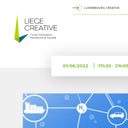
Aller
LUXEMBOURG CREATIVE
au
Navigation
contenu
principal
principale
01/06/2022
17h30 - 21h0