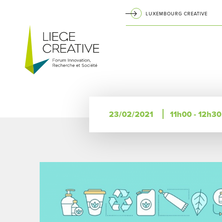
Aller
LUXEMBOURG CREATIVE
au
Navigation
contenu
principal
principale
23/02/2021
11h00 - 12h30