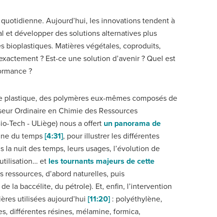
ie quotidienne. Aujourd’hui, les innovations tendent à
 et développer des solutions alternatives plus
s bioplastiques. Matières végétales, coproduits,
xactement ? Est-ce une solution d’avenir ? Quel est
formance ?
 le plastique, des polymères eux-mêmes composés de
seur Ordinaire en Chimie des Ressources
-Tech - ULiège) nous a offert
un panorama de
igne du temps
[4:31]
, pour illustrer les différentes
s la nuit des temps, leurs usages, l’évolution de
utilisation… et
les tournants majeurs de cette
 ressources, d’abord naturelles, puis
de la baccélite, du pétrole). Et, enfin, l’intervention
ières utilisées aujourd’hui
[11:20]
: polyéthylène,
es, différentes résines, mélamine, formica,