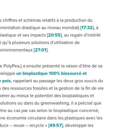
 chiffres et schémas relatifs à la production du
ugmentation drastique au niveau mondial)
[17:32]
, à
lastique et ses impacts
[20:55]
, au regain d’intérêt
si qu’à plusieurs solutions d’utilisation de
environnementaux
[27:01]
.
 PolyPea,) a ensuite présenté la raison d’être de sa
éveloppe
un bioplastique 100% biosourcé et
 pois
, rappelant au passage les deux gros soucis du
n des ressources fossiles et la gestion de la fin de vie
ibérer au mieux le potentiel des bioplastiques et
olutions ou dans du greenwashing, il a précisé que
être au cas par cas selon le bioplastique concerné,
une économie circulaire dans les plastiques avec les
duce – reuse – recycle »
[49:57]
, développé les