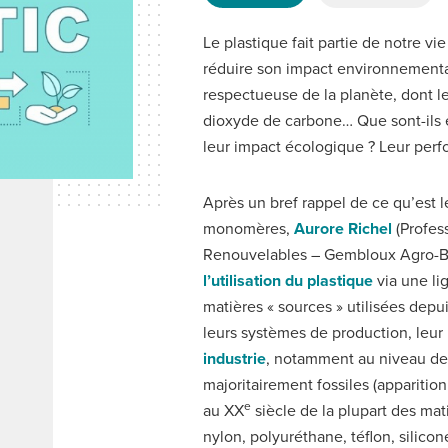
(ONGLET
ACTIF)
Le plastique fait partie de notre v
réduire son impact environnemental
respectueuse de la planète, dont le
dioxyde de carbone… Que sont-ils e
leur impact écologique ? Leur per
Après un bref rappel de ce qu’est
monomères,
Aurore Richel
(Profes
Renouvelables – Gembloux Agro-Bio
l’utilisation du plastique
via une l
matières « sources » utilisées depui
leurs systèmes de production, leur 
industrie
, notamment au niveau des
majoritairement fossiles (apparition 
e
au XX
siècle de la plupart des mat
nylon, polyuréthane, téflon, silicon