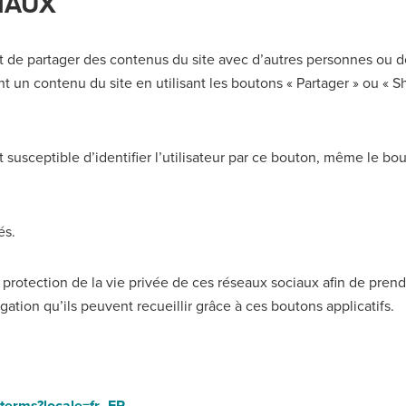
IAUX
nt de partager des contenus du site avec d’autres personnes ou de
ant un contenu du site en utilisant les boutons « Partager » ou «
t susceptible d’identifier l’utilisateur par ce bouton, même le bou
és.
de protection de la vie privée de ces réseaux sociaux afin de prend
ation qu’ils peuvent recueillir grâce à ces boutons applicatifs.
l/terms?locale=fr_FR