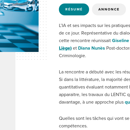
RÉSUMÉ
ANNONCE
(ONGLET
ACTIF)
L’IA et ses impacts sur les pratiq
de ce jour. Représentative du dial
cette rencontre réunissait
Giselin
Liège)
et
Diana Nunès
Post-doctora
Criminologie.
La rencontre a débuté avec les rés
Si dans la littérature, la majorité
quantitatives évaluant notamment l
apparaitre, les travaux du LENTIC q
davantage, à une approche plus
qu
Quelles sont les tâches qui vont s
compétences.