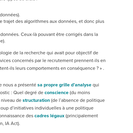
s données).
e trajet des algorithmes aux données, et donc plus
 données. Ceux-là pouvant être corrigés dans la
e).
ogie de la recherche qui avait pour objectif de
rvices concernés par le recrutement prennent-ils en
ptent-ils leurs comportements en conséquence ? » .
le nous a présenté
sa propre grille d’analyse
qui
ostic : Quel degré de
conscience
(du moins
l niveau de
structuration
(de l’absence de politique
up d’initiatives individuelles à une politique
 connaissance des
cadres légaux
(principalement
n, IA Act).