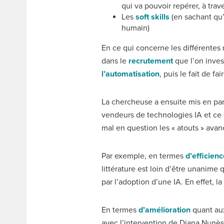
qui va pouvoir repérer, à tra
Les
soft skills
(en sachant qu’
humain)
En ce qui concerne les différentes
dans le
recrutement
que l’on invest
l’automatisation
, puis le fait de fa
La chercheuse a ensuite mis en par
vendeurs de technologies IA et ce qu
mal en question les « atouts » avan
Par exemple, en termes
d’efficien
littérature est loin d’être unanime
par l’adoption d’une IA. En effet, l
En termes
d’amélioration
quant aux
avec l’intervention de Diana Nunès