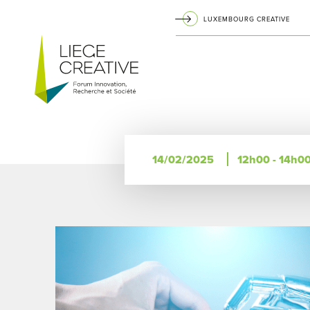
Aller
LUXEMBOURG CREATIVE
au
Navigation
contenu
principal
principale
14/02/2025
12h00 - 14h0