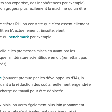
vers son expertise, des incohérences par exemple)
on grugera plus facilement la machine qu’un être
 matières RH, on constate que c’est essentiellement
it en IA actuellement . Ensuite, vient
ire du
benchmark
par exemple.
allèle les promesses mises en avant par les
e la littérature scientifique en dit (remettant pas
cés).
ce
(souvent promue par les développeurs d’IA), la
 quant à la réduction des coûts réellement engendrée
a charge de travail peut être déplacée.
 biais, on verra également plus loin (notamment
), que cela n’est également pas démontré si