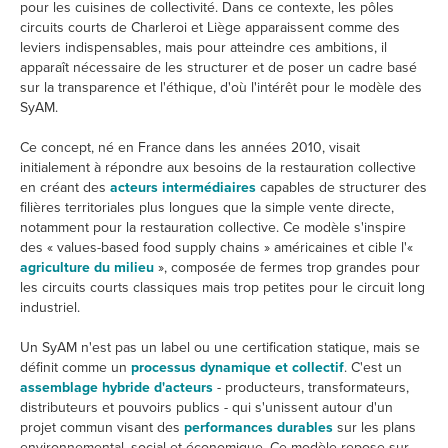
pour les cuisines de collectivité. Dans ce contexte, les pôles
circuits courts de Charleroi et Liège apparaissent comme des
leviers indispensables, mais pour atteindre ces ambitions, il
apparaît nécessaire de les structurer et de poser un cadre basé
sur la transparence et l'éthique, d'où l'intérêt pour le modèle des
SyAM.
Ce concept, né en France dans les années 2010, visait
initialement à répondre aux besoins de la restauration collective
en créant des
acteurs intermédiaires
capables de structurer des
filières territoriales plus longues que la simple vente directe,
notamment pour la restauration collective. Ce modèle s'inspire
des « values-based food supply chains » américaines et cible l'«
agriculture du milieu
», composée de fermes trop grandes pour
les circuits courts classiques mais trop petites pour le circuit long
industriel.
Un SyAM n'est pas un label ou une certification statique, mais se
définit comme un
processus dynamique et collectif
. C'est un
assemblage hybride d'acteurs
- producteurs, transformateurs,
distributeurs et pouvoirs publics - qui s'unissent autour d'un
projet commun visant des
performances durables
sur les plans
environnemental, social et économique. Ce modèle repose sur