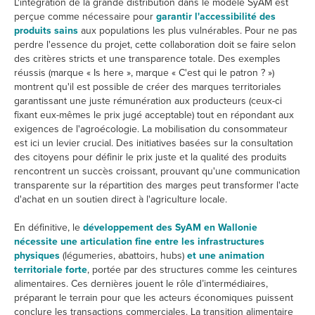
L'intégration de la grande distribution dans le modèle SyAM est
perçue comme nécessaire pour
garantir l'accessibilité des
produits sains
aux populations les plus vulnérables. Pour ne pas
perdre l'essence du projet, cette collaboration doit se faire selon
des critères stricts et une transparence totale. Des exemples
réussis (marque « Is here », marque « C'est qui le patron ? »)
montrent qu'il est possible de créer des marques territoriales
garantissant une juste rémunération aux producteurs (ceux-ci
fixant eux-mêmes le prix jugé acceptable) tout en répondant aux
exigences de l'agroécologie. La mobilisation du consommateur
est ici un levier crucial. Des initiatives basées sur la consultation
des citoyens pour définir le prix juste et la qualité des produits
rencontrent un succès croissant, prouvant qu'une communication
transparente sur la répartition des marges peut transformer l'acte
d'achat en un soutien direct à l'agriculture locale.
En définitive, le
développement des SyAM en Wallonie
nécessite une articulation fine entre les infrastructures
physiques
(légumeries, abattoirs, hubs)
et une animation
territoriale forte
, portée par des structures comme les ceintures
alimentaires. Ces dernières jouent le rôle d’intermédiaires,
préparant le terrain pour que les acteurs économiques puissent
conclure les transactions commerciales. La transition alimentaire