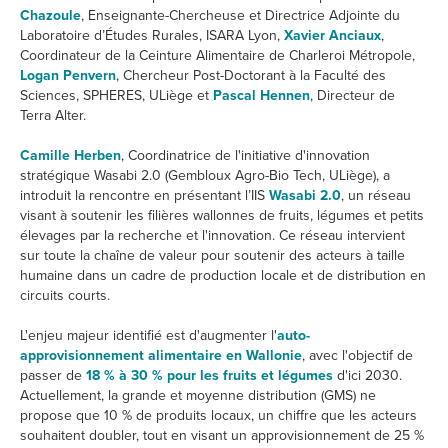
Chazoule
, Enseignante-Chercheuse et Directrice Adjointe du
Laboratoire d’Études Rurales, ISARA Lyon,
Xavier Anciaux
,
Coordinateur de la Ceinture Alimentaire de Charleroi Métropole,
Logan Penvern
, Chercheur Post-Doctorant à la Faculté des
Sciences, SPHERES, ULiège et
Pascal Hennen
, Directeur de
Terra Alter.
Camille Herben
, Coordinatrice de l'initiative d'innovation
stratégique Wasabi 2.0 (Gembloux Agro-Bio Tech, ULiège), a
introduit la rencontre en présentant l’IIS
Wasabi 2.0
, un réseau
visant à soutenir les filières wallonnes de fruits, légumes et petits
élevages par la recherche et l'innovation. Ce réseau intervient
sur toute la chaîne de valeur pour soutenir des acteurs à taille
humaine dans un cadre de production locale et de distribution en
circuits courts.
L'enjeu majeur identifié est d'augmenter l'
auto-
approvisionnement alimentaire en Wallonie
, avec l'objectif de
passer de
18 % à 30 % pour les fruits et légumes
d'ici 2030.
Actuellement, la grande et moyenne distribution (GMS) ne
propose que 10 % de produits locaux, un chiffre que les acteurs
souhaitent doubler, tout en visant un approvisionnement de 25 %