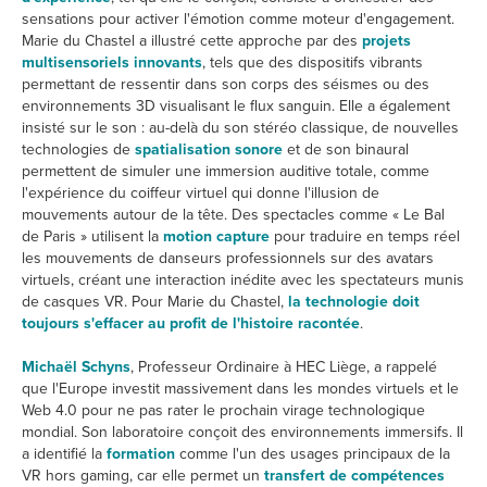
sensations pour activer l'émotion comme moteur d'engagement.
Marie du Chastel a illustré cette approche par des
projets
multisensoriels innovants
, tels que des dispositifs vibrants
permettant de ressentir dans son corps des séismes ou des
environnements 3D visualisant le flux sanguin. Elle a également
insisté sur le son : au-delà du son stéréo classique, de nouvelles
technologies de
spatialisation sonore
et de son binaural
permettent de simuler une immersion auditive totale, comme
l'expérience du coiffeur virtuel qui donne l'illusion de
mouvements autour de la tête. Des spectacles comme « Le Bal
de Paris » utilisent la
motion capture
pour traduire en temps réel
les mouvements de danseurs professionnels sur des avatars
virtuels, créant une interaction inédite avec les spectateurs munis
de casques VR. Pour Marie du Chastel,
la
technologie doit
toujours s'effacer au profit de l'histoire racontée
.
Michaël Schyns
, Professeur Ordinaire à HEC Liège, a rappelé
que l'Europe investit massivement dans les mondes virtuels et le
Web 4.0 pour ne pas rater le prochain virage technologique
mondial. Son laboratoire conçoit des environnements immersifs. Il
a identifié la
formation
comme l'un des usages principaux de la
VR hors gaming, car elle permet un
transfert de compétences