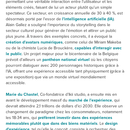
permettant une véritable interaction entre l'utilisateur et les
éléments créés, faisant de lui un acteur plutôt qu'un simple
spectateur. Ce secteur, en croissance annuelle de 30 à 40 %, est
désormais porté par l'essor de
l'intelligence artificielle (IA)
.
Alain Gallez a souligné l'importance du storytelling dans le
secteur culturel pour générer de l'émotion et attirer un public
plus jeune. À travers des exemples concrets, il a évoqué la
création d'avatars numériques
, comme celui de Miriam Makeba
ou de la chimiste Lucia de Brouckère,
capables d'interagir avec
le public
. Un projet majeur pour le bicentenaire de la Belgique
prévoit d'ailleurs un
panthéon national virtuel
où les citoyens
pourront dialoguer avec 200 personnages historiques grâce à
l'IA, offrant une expérience accessible tant physiquement (grâce à
une exposition) que via un monde virtuel mondialement
accessible.
Marie du Chastel
, Co-fondatrice d’Ikii studio, a ensuite mis en
avant le développement massif du
marché de l'expérience
, qui
devrait atteindre 2,1 trillions de dollars d'ici 2030. Elle observe un
changement de paradigme chez les consommateurs, notamment
les 18-34 ans, qui
préfèrent investir dans des expériences
mémorables plutôt que dans des biens matériels
. Le
design
d'expérience
, tel qu'elle le conçoit, consiste à orchestrer des