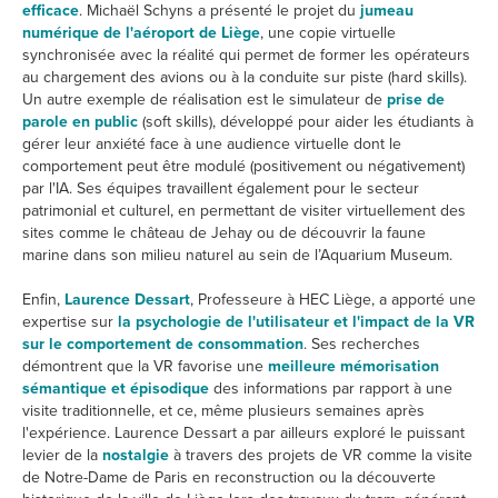
efficace
. Michaël Schyns a présenté le projet du
jumeau
numérique de l'aéroport de Liège
, une copie virtuelle
synchronisée avec la réalité qui permet de former les opérateurs
au chargement des avions ou à la conduite sur piste (hard skills).
Un autre exemple de réalisation est le simulateur de
prise de
parole en public
(soft skills), développé pour aider les étudiants à
gérer leur anxiété face à une audience virtuelle dont le
comportement peut être modulé (positivement ou négativement)
par l'IA. Ses équipes travaillent également pour le secteur
patrimonial et culturel, en permettant de visiter virtuellement des
sites comme le château de Jehay ou de découvrir la faune
marine dans son milieu naturel au sein de l’Aquarium Museum.
Enfin,
Laurence Dessart
, Professeure à HEC Liège, a apporté une
expertise sur
la psychologie de l'utilisateur et l'impact de la VR
sur le comportement de consommation
. Ses recherches
démontrent que la VR favorise une
meilleure mémorisation
sémantique et épisodique
des informations par rapport à une
visite traditionnelle, et ce, même plusieurs semaines après
l'expérience. Laurence Dessart a par ailleurs exploré le puissant
levier de la
nostalgie
à travers des projets de VR comme la visite
de Notre-Dame de Paris en reconstruction ou la découverte